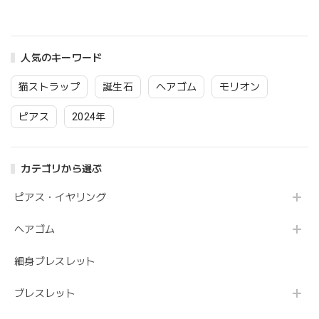
対応 チタン ギフト
アレルギー 対応 レ
わいい おしゃれ 女
イヤリング変更可 送
ッド ハンドメイド
性用 レディース か
料無料 誕生日 アク
レディース 誕生日
っこいい 大人 プレ
セサリー
プレゼント ギフト
ゼント 人気アイテム
人気のキーワード
イヤリング変更可 ア
ピアス 金属アレルギ
クセサリー
ー 対応 ギフト イヤ
猫ストラップ
誕生石
ヘアゴム
モリオン
リング変更可 アクセ
サリー
ピアス
2024年
カテゴリから選ぶ
ピアス・イヤリング
ヘアゴム
細身ブレスレット
ブレスレット