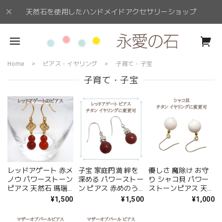
天然石を使用したハンドメイドアクセサリーショップ
Home
ピアス・イヤリング
子育て・子宝
子育て・子宝
レッドアゲート 赤メ
子宝 家庭円満 絆を
優しさ 魔除け お守
ノウ パワーストーン
深める パワーストー
り シャコ貝 パワー
ピアス 天然石 瑪瑙
ン ピアス 赤めのう
ストーンピアス 天然
アゲート ゴールド
レッドアゲート ピア
石 ピアス 金属アレ
¥1,500
¥1,500
¥1,000
ハンドメイド 赤 か
ス 天然石 ハンドメ
ルギー 対応 ギフト
わいい おしゃれ 女
イド アクセサリー
イヤリング変更可 送