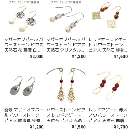
性用 レディース か
プレゼント 金属アレ
料無料 誕生日 アク
っこいい 大人 プレ
ルギー 対応 チタン
セサリー
ゼント 人気アイテム
イヤリング 変更可
ピアス 金属アレルギ
ラッピング無料 送料
ー 対応 ギフト イヤ
無料
リング変更可 アクセ
サリー
マザーオブパール パ
マザーオブパール パ
レッドオーラアゲー
ワーストーン ピアス
ワーストーン ピアス
ト パワーストーン
天然石 花 薔薇 白 貝
天然石 クリスタル
ピアス 天然石 絆を
ハンドメイド アクセ
水晶 ハンドメイド
深める かわいい 赤
¥2,000
¥1,300
¥1,600
サリー レディース
手作り とわの石 レ
おしゃれ ゴージャス
プレゼント 大人気
ディース 女性 メー
ゴールド アクセサリ
ピアス 金属アレルギ
ル便 送料無料 プレ
ー ハンドメイド レ
ー 対応 ギフト イヤ
ゼント ラッピング
ディース プレゼント
リング変更可 送料無
チタン アクセサリー
ピアス 金属アレルギ
料
ー 対応 ギフト
翡翠 マザーオブパー
パワーストーン ピア
レッドアゲート 赤メ
ル パワーストーン
ス レッドアゲート
ノウ パワーストーン
ピアス 健康運 金運
天然石 ピアス 赤め
ピアス 天然石 瑪瑙
恋愛運 天然石 ピア
のう 瑪瑙 子宝 ゆら
アゲート ゴールド
¥1,200
¥1,500
¥1,700
ス 金属アレルギー
ゆら ゴールド 金属
ハンドメイド 赤 か