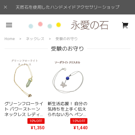
天然石を使用したハンドメイドアクセサリーショップ
Home
ネックレス
受験のお守り
受験のお守り
グリーンフローライ
新生活応援！ 自分の
ト パワーストーン
気持ちを上手く伝え
ネックレス レディー
られない方へ ペンダ
ス 天然石 ダブルポ
ントトップ ソーダラ
10%OFF
10%OFF
イント型 ペンダント
イト クリスタル パ
¥1,350
¥1,440
トップ 黄緑色 幸運
ワーストーン レディ