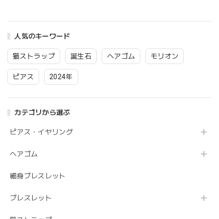
アクセサリー メール
ース 天然石 オシャ
便 送料無料 プレゼ
レ 手作り ハンドメ
ント ラッピング無料
イド メール便 送料
無料 シンプル アク
人気のキーワード
セサリー
猫ストラップ
誕生石
ヘアゴム
モリオン
ピアス
2024年
カテゴリから選ぶ
ピアス・イヤリング
ヘアゴム
細身ブレスレット
ブレスレット