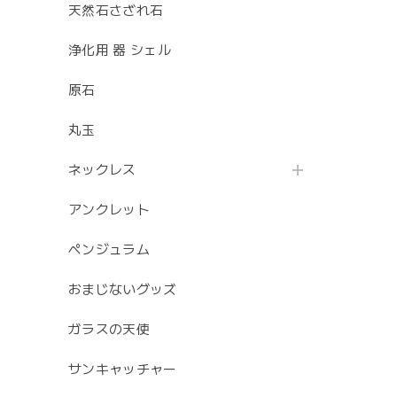
天然石さざれ石
浄化用 器 シェル
原石
丸玉
ネックレス
アンクレット
ペンジュラム
おまじないグッズ
ガラスの天使
サンキャッチャー