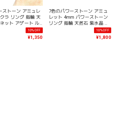
ワーストーン アミュレ
7色のパワーストーン アミュ
クラ リング 指輪 天
レット 4mm パワーストーン
ネット アゲート ル
リング 指輪 天然石 紫水晶 カ
リドット マグネサイ
ーネリアン アラゴナイト ア
10%OFF
10%OFF
イズ ラピス アメジ
ベンチュリン エンジェライト
¥1,350
¥1,800
 スピリチュアル ア
オニキス タイガーアイ スピ
ー
ネル アクセサリー