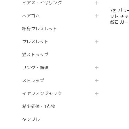
ピアス・イヤリング
7色 パ
ヘアゴム
ット チャ
然石 ガー
チル ペ
細身ブレスレット
トターコ
スト 水晶
ブレスレット
クセサリ
猫ストラップ
リング・指環
ストラップ
イヤフォンジャック
希少価値・1点物
タンブル