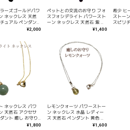
ーラーズゴールドパワ
ペットとの交流のお守り フォ
希少 ヒ
ン ネックレス 天然
スフォシデライト パワースト
ストーン
リチュアル ペンダン
ーン ネックレス 天然石 紫 パ
スピリチ
ト アクセサリー
ープル ペンダント ギフト ア
ギフト 
¥2,000
¥1,400
クセサリー
ト ネックレス パワ
レモンクォーツ パワーストー
ン 天然石 アクセサ
ン ネックレス 水晶 レディー
ダント 癒し お守り
ス 天然石 ペンダント 黄色 レ
ゴールド 女性 誕生
モン色 幸運 かわいい 手作り
¥1,800
¥1,600
ント ギフト
ハンドメイド アクセサリー