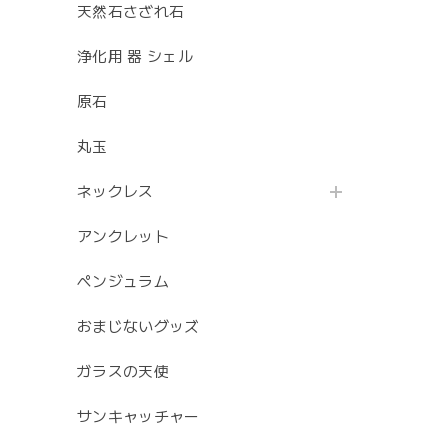
天然石さざれ石
浄化用 器 シェル
原石
丸玉
ネックレス
アンクレット
ペンジュラム
おまじないグッズ
ガラスの天使
サンキャッチャー