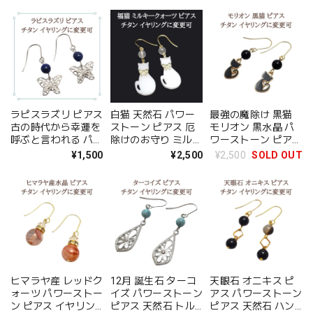
ー イヤリングに変更
ルド アクセサリー
可 スピリチュアル
プレゼント ピアス
お守り プレゼント
金属アレルギー 対応
ラッピング無料 メー
ル便 送料無料 アク
セサリー
ラピスラズリ ピアス
白猫 天然石 パワー
最強の魔除け 黒猫
古の時代から幸運を
ストーン ピアス 厄
モリオン 黒水晶 パ
呼ぶと言われる パワ
除けのお守り ミルキ
ワーストーン ピアス
ーストーン ピアス
ークォーツ ねこ 猫
イヤリング 金属アレ
¥1,500
¥2,500
¥2,500
SOLD OUT
金属アレルギー 対応
ネコ アクセサリー
ルギー チタン 変更
ギフト 送料無料 イ
グッズ イヤリング
可 プレゼント ギフ
ヤリング変更可 アク
金属アレルギー対応
ト ラッピング無料
セサリー
チタン
ヒマラヤ産 レッドク
12月 誕生石 ターコ
天眼石 オニキス ピ
ォーツ パワーストー
イズ パワーストーン
アス パワーストーン
ン ピアス イヤリン
ピアス 天然石 トル
ピアス 天然石 ハン