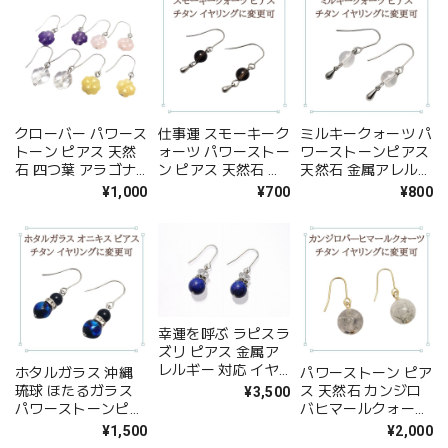
ス ゴールド ピアス
変更可 ギフト
ト ラッピング無料
金属アレルギー チタ
ン プレゼント ラッ
ピング無料
クローバー パワース
仕事運 スモーキーク
ミルキークォーツ パ
トーン ピアス 天然
ォーツ パワーストー
ワーストーンピアス
石 四つ葉 アラゴナ
ン ピアス 天然石 厄
天然石 金属アレルギ
イト ローズクォーツ
除け ゆらゆら 金属
ー 対応 ギフト イヤ
¥1,000
¥700
¥800
アメジスト クリスタ
アレルギー 対応 イ
リング変更可 メール
ル 水晶 アクセサリ
ヤリング変更可 メー
便送料無料 レディー
ー レディース ギフ
ル便送料無料 アクセ
ス アクセサリー
ト プレゼント ピア
サリー
ス 金属アレルギー
対応 チタン
幸運を呼ぶ ラピスラ
ズリ ピアス 金属ア
レルギー 対応 イヤ
ホタルガラス 沖縄
パワーストーン ピア
リング変更可 送料無
琉球 ほたるガラス
ス 天然石 カンジロ
¥3,500
料 9月 誕生日 アク
パワーストーンピア
バヒマールクォーツ
セサリー
ス 天然石 琉球ガラ
パワーストーンピア
¥1,500
¥2,000
ス オニキス シルバ
ス レディース ゴー