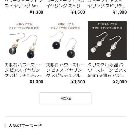
パワーストーン ピア
ワーストーン ピアス
ストーン ピアス イ
ス イヤリング 6mm
イヤリング スピリチ
ヤリング スピリチュ
蝶 チョウ スピリチ
ュアル 金属アレルギ
アル コットンパール
¥1,300
¥1,500
¥1,800
ュアルストーン シン
ー チタン 変更可 プ
9月 誕生石 金属アレ
プル 金属アレルギー
レゼント ギフト ラ
ルギー チタン 変更
チタン 変更可 プレ
ッピングサービス メ
可 ギフト ラッピン
ゼント ギフト ラッ
ール便 送料無料 シ
グ無料 メール便 送
ピング無料 メール便
ルバー プレゼント
料無料 誕生日 アク
ゴールド アクセサリ
アクセサリー
セサリー
ー
天眼石 パワーストー
天眼石 パワーストー
クリスタル 水晶 パ
ン ピアス イヤリン
ン ピアス イヤリン
ワーストーン ピアス
グ スピリチュアル
グ スピリチュアル
6mm 天然石 ハンド
コットンパール 金属
シンプル 10mm 金
メイド アクセサリー
¥1,300
¥1,300
¥2,000
アレルギー チタン
属アレルギー チタン
プレゼント 大人気
変更可 プレゼント
変更可 プレゼント
金属アレルギー チタ
ギフト ラッピング無
ギフト ラッピング無
ン イヤリング 変更
MORE
料 メール便 送料無
料 メール便 送料無
可 ギフト 金運アッ
料 シルバー プレゼ
料 シルバー アクセ
プ グッズ
ント アクセサリー
サリー
人気のキーワード