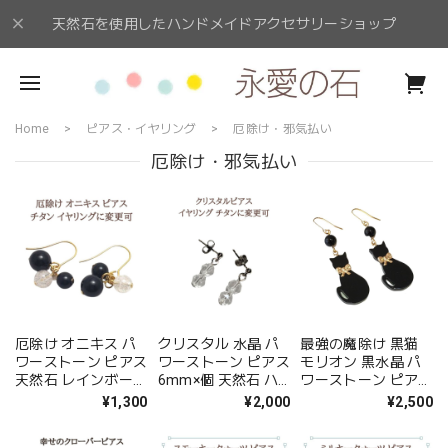
天然石を使用したハンドメイドアクセサリーショップ
Home
ピアス・イヤリング
厄除け・邪気払い
厄除け・邪気払い
厄除け オニキス パ
クリスタル 水晶 パ
最強の魔除け 黒猫
ワーストーン ピアス
ワーストーン ピアス
モリオン 黒水晶 パ
天然石 レインボーク
6mm×個 天然石 ハ
ワーストーン ピアス
ォーツ 黒色 ゴール
ンドメイド アクセサ
イヤリング 金属アレ
¥1,300
¥2,000
¥2,500
ド ハンドメイド ア
リー 金属アレルギー
ルギー チタン 変更
クセサリー レディー
チタン イヤリング
可 プレゼント ギフ