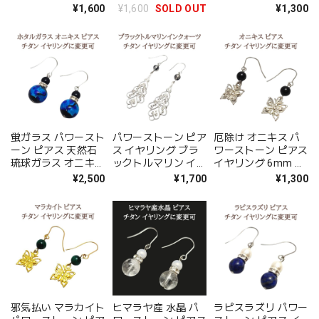
グ スピリチュアル
コ石 水色 シルバー
ドメイド アクセサリ
¥1,600
¥1,600
SOLD OUT
¥1,300
金属アレルギー チタ
ハンドメイド アクセ
ー ゆらゆら プレゼ
ン 変更可 プレゼン
サリー かわいい お
ント 大人気 金属ア
ト ギフト ラッピン
しゃれ レディース
レルギー チタン イ
グサービス メール便
シルバー ピアス 金
ヤリング 変更可 ギ
送料無料 ゴールド
属アレルギー チタン
フト 幸運 ラッピン
かわいい 可愛い お
プレゼント ギフト
グ無料 送料無料
しゃれ プレゼント
ラッピング無料
アクセサリー
蛍ガラス パワースト
パワーストーン ピア
厄除け オニキス パ
ーン ピアス 天然石
ス イヤリング ブラ
ワーストーン ピアス
琉球ガラス オニキス
ックトルマリン イン
イヤリング 6mm 蝶
青 ブルー ハンドメ
クォーツ スピリチュ
チョウ スピリチュア
¥2,500
¥1,700
¥1,300
イド アクセサリー
アル 金属アレルギー
ルストーン シンプル
プレゼント 大人気
チタン 変更可 プレ
金属アレルギー チタ
金属アレルギー 対応
ゼント ギフト ラッ
ン 変更可 プレゼン
チタン イヤリング
ピング無料 メール便
ト ギフト ラッピン
変更可 ギフト 金運
送料無料 シルバー
グ無料 メール便 ア
アップ
アクセサリー
クセサリー
邪気払い マラカイト
ヒマラヤ産 水晶 パ
ラピスラズリ パワー