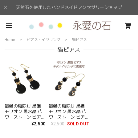
天然石を使用したハンドメイドアクセサリーショップ
Home
ピアス・イヤリング
猫ピアス
猫ピアス
最強の魔除け 黒猫
最強の魔除け 黒猫
モリオン 黒水晶 パ
モリオン 黒水晶 パ
ワーストーン ピアス
ワーストーン ピアス
イヤリング 金属アレ
イヤリング 金属アレ
¥2,500
¥2,500
SOLD OUT
ルギー チタン 変更
ルギー チタン 変更
可 プレゼント ギフ
可 プレゼント ギフ