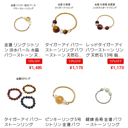
ーン 天然石 アクセ
日プレゼント アクセ
サリー レディース
サリー
プレゼント ギフト
メール便 送料無料
金運 リング シトリ
タイガーアイ パワー
レッドタイガーアイ
ン 淡水パール 水晶
ストーンリング パワ
パワーストーン リン
パワーストーン 天然
ーストーン 天然石
グ 天然石 13号 指輪
石 リング 指輪 パワ
11号 リング 指輪 虎
虎目石 クリスタル
10%OFF
10%OFF
10%OFF
ーストーン リング
目石 クリスタル 水
水晶 ゴールド 金色
¥1,485
¥1,170
¥1,170
メール便 送料無料
晶 天然石 ゴールド
シンプル かわいい
誕生日プレゼント ギ
金色 シンプル かわ
レディース ハンドメ
フト 誕生日 アクセ
いい レディース ハ
イド メール便 送料
サリー
ンドメイド プレゼン
無料 ギフト アクセ
ト ギフト メール便
サリー
送料無料 誕生日プレ
ゼント ギフト
タイガーアイ パワー
ピンキーリング 5号
健康 長寿 金運 パワ
ストーンリング
シトリン 金運 パワ
ーストーン リング