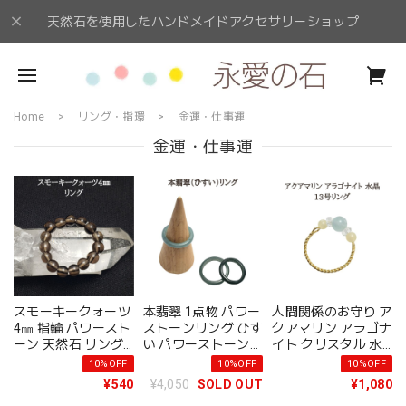
天然石を使用したハンドメイドアクセサリーショップ
Home
リング・指環
金運・仕事運
金運・仕事運
スモーキークォーツ
本翡翠 1点物 パワー
人間関係のお守り ア
4㎜ 指輪 パワースト
ストーンリング ひす
クアマリン アラゴナ
ーン 天然石 リング
い パワーストーン
イト クリスタル 水
仕事運 厄除け お守
天然石 翡翠 ミャン
晶 13号 指輪 パワー
10%OFF
10%OFF
10%OFF
り アクセサリー
マー産 リング7〜13
ストーン 天然石 リ
¥540
¥4,050
SOLD OUT
¥1,080
号 リング 指輪 グリ
ング ゴールド 誕生