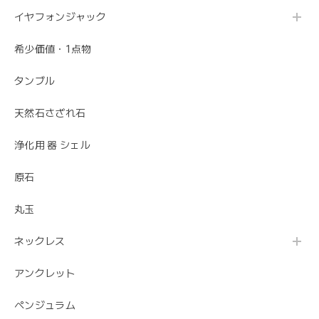
イヤフォンジャック
希少価値・1点物
タンブル
天然石さざれ石
浄化用 器 シェル
原石
丸玉
ネックレス
アンクレット
ペンジュラム