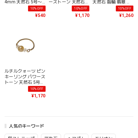
4mm 天然石 5号〜
ーストーン 天然石
天然石 指輪 翡翠 水
13号 指輪 虎目石 レ
リング 指輪 水晶 ク
晶 天然石 クリスタ
10%OFF
10%OFF
10%OFF
ッドタイエロー ブル
リスタル レディース
ル レディース 開運
¥540
¥1,170
¥1,260
ー シンプル かわい
開運 厄除け 女性用
厄除け 幸運 おしゃ
い レディース ハン
メール便 送料無料
れ かわいい 女性用
ドメイド 送料無料
誕生日プレゼント ギ
プレゼント ギフト
ギフト 誕生日 アク
フト 誕生日 アクセ
メール便 送料無料
セサリー
サリー
ギフト 誕生日プレゼ
ント アクセサリー
ルチルクォーツ ピン
キーリング パワース
トーン 天然石 5号
リング 指輪 リング
10%OFF
針水晶 クリスタル
¥1,170
水晶 天然石 5号 ゴ
ールド 金色 シンプ
ル かわいい レディ
ース ハンドメイド
プレゼント ギフト
人気のキーワード
メール便 誕生日プレ
ゼント ギフト