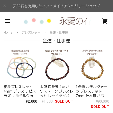
天然石を使用したハンドメイドアクセサリーショップ
Home
ブレスレット
金運・仕事運
金運・仕事運
細身ブレスレット
金運 恋愛運 4㎜ パ
1点物 ルチルクォー
4mm ブレス ラピス
ワストーン ブレスレ
ツ ブレスレット
ラズリ ルチルクォー
ット レッドタイガー
7mm 針水晶 パワー
ツ モルガナイト ア
アイ 小さな石 天然
ストーン 希少 天然
¥2,000
¥1,500
SOLD OUT
¥90,000
クアマリン 翡翠 ひ
石 ブレス 細身 レデ
石 ブレス 金運 お守
SOLD OUT
すい パワーストーン
ィース プレゼント
り プレゼント送料無