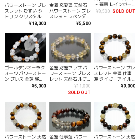
ト 翡翠 レインボー
パワーストーン ブレ
金運 恋愛運 天然石
クォーツ クリスタル
スレット ひすい シ
パワーストーン ブレ
¥8,500
SOLD OUT
パワーストーン ブレ
トリン クリスタル
スレット ラベンダー
ス レディース メン
金運 水晶 天然石 ブ
アメジスト ローズク
¥18,000
¥5,500
ズ 誕生日プレゼント
レス レディース メ
ォーツ レインボーク
アクセサリー
ンズ プレゼント メ
ォーツ クラック水晶
ール便 送料無料 ア
パワーストーンブレ
クセサリー
ス 送料無料 アクセ
サリー
ゴールデンオーラク
金運 財運アップ パ
パワーストーン ブレ
ォーツ パワーストー
ワーストーン ブレス
スレット 金運 仕事
ン ブレス 金運 経済
レット 天然石 ルチ
運 タイガーアイ ル
力 才能開花 希望 愛
ルクォーツ ガーデン
チルクォーツ クリス
¥5,000
¥11,000
¥9,000
浄化 レインボークォ
クォーツ シトリン
タル 天然石 水晶 ブ
SOLD OUT
ーツ 女性用 ブレス
天然石 ブレス メー
レス メンズ ギフト
プレゼント メール便
ル便 送料無料
送料無料
送料無料 開運ブレス
ギフト 金運アップ
グッズ アクセサリー
パワーストーン 天然
金運 仕事運 パワー
パワーストーン 天然