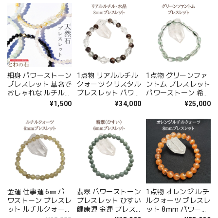
ブレス 重ね付けブレ
メール便 送料無料
料 アクセサリー
ス 天然石 厄除け 幸
開運ブレス アクセサ
運 開運 レディース
リー
メンズ お守り ラッ
ピング無料 送料無料
誕生日 アクセサリー
細身 パワーストーン
1点物 リアルルチル
1点物 グリーンファ
ブレスレット 華奢で
クォーツ クリスタル
ントム ブレスレット
おしゃれな ルチルク
ブレスレット パワー
パワーストーン 希少
ォーツ 小さな石 翡
ストーン 希少 天然
天然石 ブレス お守
¥1,500
¥34,000
¥25,000
翠 ローズクォーツ
石 ブレス お守り ラ
り ラッピング 送料
ブルーレースアゲー
ッピング 送料無料
無料 アクセサリー
ト オニキス シルバ
アクセサリー
ー ゴールド アジャ
スター付き フリーサ
イズ 原石 天然石
3mm ホワイトデー
アクセサリー
金運 仕事運 6㎜ パ
翡翠 パワーストーン
1点物 オレンジ ルチ
ワストーン ブレスレ
ブレスレット ひすい
ルクォーツ ブレスレ
ット ルチルクォーツ
健康運 金運 ブレス
ット 8mm パワース
天然石 ブレス レデ
5月 誕生石 プレゼン
トーン 希少 金運 仕