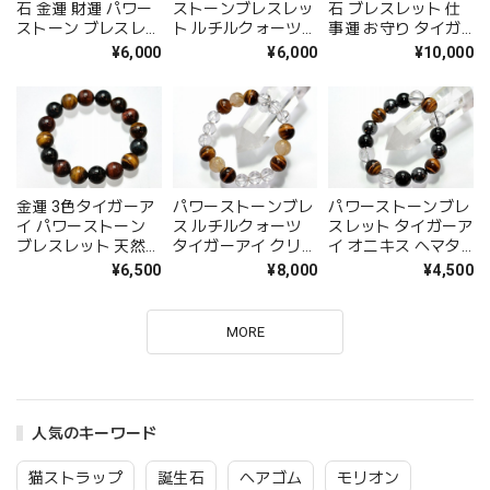
石 金運 財運 パワー
ストーンブレスレッ
石 ブレスレット 仕
ストーン ブレスレッ
ト ルチルクォーツ
事運 お守り タイガ
ト タイガーアイ ル
フォークスアイ タイ
ーアイ ファルコンア
¥6,000
¥6,000
¥10,000
チルクォーツ ブレス
ガーアイ レッドタイ
イ レッドタイガーア
ギフト 送料無料
ガーアイ 金運アップ
イ ルチルクォーツ
メンズ
メンズ 金運 ギフト
送料無料
金運 3色タイガーア
パワーストーンブレ
パワーストーンブレ
イ パワーストーン
ス ルチルクォーツ
スレット タイガーア
ブレスレット 天然石
タイガーアイ クリス
イ オニキス ヘマタ
仕事運 事業運 ブレ
タル 水晶 天然石 魔
イト クリスタル ギ
¥6,500
¥8,000
¥4,500
スレット タイガーア
除け 金運 財運 事業
フト金運アップ 仕事
イ レッドタイガーア
運 お守り メンズ ス
運 金運 事業運 魔よ
イ ファルコンアイ
トーン 開運 送料無
け 厄よけ グッズ 送
MORE
ギフト プレゼント
料 幸運 かっこいい
料無料 プレゼント
送料無料
男性用 浄化 スピリ
アクセサリー
チュアル 金運アップ
ギフト
人気のキーワード
猫ストラップ
誕生石
ヘアゴム
モリオン