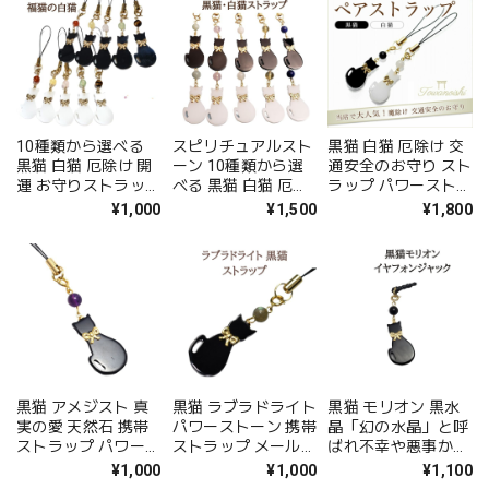
ヤホンジャック 猫ス
ギフト 天然石
猫 お守り 厄除け 魔
トラップ 送料無料
よけ 災難よけ スマ
ラッピング無料 アク
ホ 誕生日 ギフト プ
セサリー
レゼント メール便送
料無料 ラッピング無
料
10種類から選べる
スピリチュアルスト
黒猫 白猫 厄除け 交
黒猫 白猫 厄除け 開
ーン 10種類から選
通安全のお守り スト
運 お守りストラップ
べる 黒猫 白猫 厄除
ラップ パワーストー
パワーストーン 猫ス
け 開運 お守りスト
ン 猫ストラップ モ
¥1,000
¥1,500
¥1,800
トラップ 天然石 携
ラップ パワーストー
リオン 黒水晶 ミル
帯ストラップ 福猫
ン 猫ストラップ 天
キークォーツ 福猫
メール便送料無料 ラ
然石 携帯ストラップ
天然石 ペア 携帯ス
ッピング無料 1000
福猫 メール便送料無
トラップ メール便送
円ポッキリ 誕生日
料 ラッピング無料
料無料 ラッピング無
アクセサリー
プレゼント 誕生日
料 誕生日 プレゼン
アクセサリー
ト アクセサリー
黒猫 アメジスト 真
黒猫 ラブラドライト
黒猫 モリオン 黒水
実の愛 天然石 携帯
パワーストーン 携帯
晶「幻の水晶」と呼
ストラップ パワース
ストラップ メール便
ばれ不幸や悪事から
トーンストラップ 2
送料無料 スマホ か
身を守るといわれる
¥1,000
¥1,000
¥1,100
月の誕生石 スマホ
わいい 可愛い おし
パワーストーン イヤ