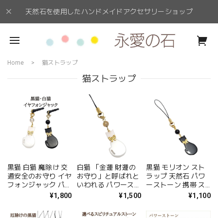
天然石を使用したハンドメイドアクセサリーショップ
Home
猫ストラップ
猫ストラップ
黒猫 白猫 魔除け 交
白猫 「金運 財運の
黒猫 モリオン スト
通安全のお守り イヤ
お守り」と呼ばれと
ラップ 天然石 パワ
フォンジャック パワ
いわれる パワースト
ーストーン 携帯 ス
ーストーン イヤフォ
ーンストラップ ルチ
トラップ クロネコ
¥1,800
¥1,500
¥1,100
ンジャック モリオン
ルクォーツ ストラッ
アクセサリー ネコ
ミルキークォーツ イ
プ 誕生日プレゼント
黒水晶 魔除け ねこ