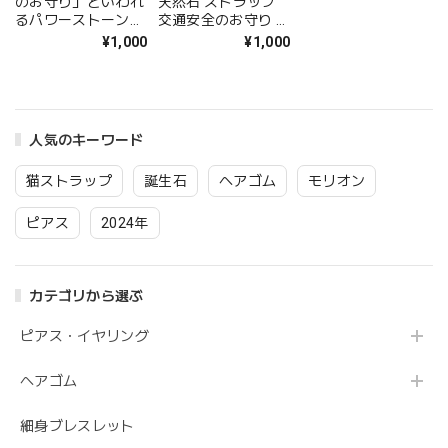
のお守り」といわれ
天然石 ストラップ
るパワーストーンス
交通安全のお守り ミ
トラップ ソーダライ
ルキークォーツ メー
¥1,000
¥1,000
ト 誕生日プレゼント
ル便 送料無料 幸運
ギフト 送料無料 猫
ストラップ スマホ
ストラップ クリスマ
携帯 ねこ 猫 ネコ ア
スプレゼント 1000
クセサリー グッズ
円ポッキリ 誕生日
福猫 パワーストーン
人気のキーワード
アクセサリー
厄除け 災難よけ 魔
よけ ラッピング無料
猫ストラップ
誕生石
ヘアゴム
モリオン
1000円ポッキリ
ピアス
2024年
カテゴリから選ぶ
ピアス・イヤリング
ヘアゴム
細身ブレスレット