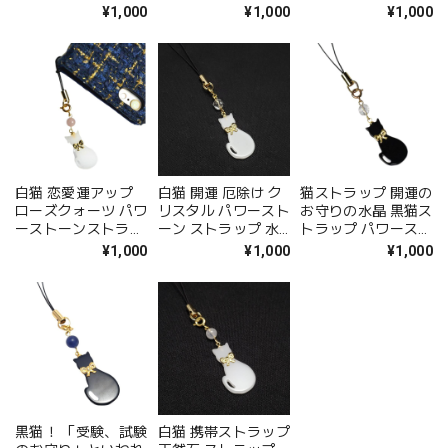
トーンストラップ 幸
ーンストラップ 黄色
かわいい 可愛い ス
¥1,000
¥1,000
¥1,000
運 スマホ 携帯 ねこ
の石のアラゴナイト
ピリチュアル スマホ
猫 ネコ かわいい お
猫ストラップ 誕生日
おしゃれ オシャレ
しゃれ 福猫
プレゼント ギフト
お守り グッズ 幸運
開運 プレゼント ラ
ッピング対応 プレゼ
ント 1000円ポッキ
リ アクセサリー
白猫 恋愛運アップ
白猫 開運 厄除け ク
猫ストラップ 開運の
ローズクォーツ パワ
リスタル パワースト
お守りの水晶 黒猫ス
ーストーンストラッ
ーン ストラップ 水
トラップ パワースト
プ 愛される女性をめ
晶 4月の誕生石 誕生
ーン 天然石 スマホ
¥1,000
¥1,000
¥1,000
ざすお守りに 天然石
日プレゼント ギフト
アクセサリー クリス
携帯ストラップ 猫ス
送料無料 ラッピング
タル 水晶 手作り 誕
トラップ 紅水晶 ね
無料 ねこ ネコ 猫ス
生日プレゼント ギフ
こ ネコ 誕生日プレ
トラップ 福猫 天然
ト 送料無料 ラッピ
ゼント ギフト 送料
石 携帯ストラップ
ング無料 1000円ポ
無料 ラッピング無料
1000円ポッキリ ア
ッキリ 誕生日
1000円ポッキリ ア
クセサリー
クセサリー
黒猫！ 「受験、試験
白猫 携帯ストラップ