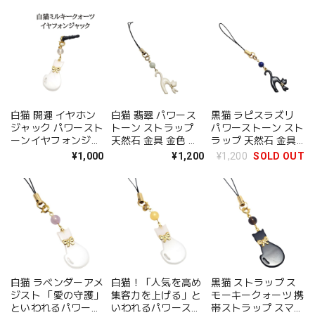
かわいい 可愛い ス
ゃれ オシャレ お守
フォンジャック 送料
ピリチュアル
り 幸運 開運 誕生日
無料 ラッピング無料
プレゼント ギフト
スマホ 携帯 アクセ
ラッピング無料 猫ス
サリー プレゼント
トラップ 1000円ポ
ギフト ねこ ネコ
ッキリ 誕生日 アク
セサリー
白猫 開運 イヤホン
白猫 翡翠 パワース
黒猫 ラピスラズリ
ジャック パワースト
トーン ストラップ
パワーストーン スト
ーンイヤフォンジャ
天然石 金具 金色 携
ラップ 天然石 金具
ック 交通安全のお守
帯ストラップ スマホ
金色 携帯ストラップ
¥1,000
¥1,200
¥1,200
SOLD OUT
り 事故を防ぐ 災難
ひすい ヒスイ 金運
スマホ 厄除け お守
から身を守る ミルキ
健康運 厄除け お守
り 誕生日プレゼント
ークォーツ 送料無料
り 誕生日プレゼント
ラッピング対応 メー
ラッピング無料 チャ
ラッピング対応 メー
ル便 送料無料 アク
ーム アクセサリー
ル便 送料無料 アク
セサリー
セサリー
白猫 ラベンダーアメ
白猫！「人気を高め
黒猫 ストラップ ス
ジスト 「愛の守護」
集客力を上げる」と
モーキークォーツ 携
といわれるパワース
いわれるパワースト
帯ストラップ スマホ