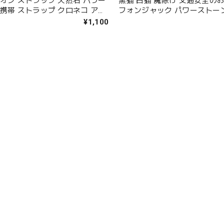
リオン ストラップ 天然石 パワー
黒猫 白猫 魔除け 交通安全の
 携帯 ストラップ クロネコ アク
フォンジャック パワーストー
ネコ 黒水晶 魔除け ねこ 猫 お
ォンジャック モリオン ミル
¥1,100
け 魔よけ 災難よけ スマホ 誕生
ツ イヤホンジャック 猫ストラ
ト プレゼント メール便送料無料
無料 ラッピング無料 アクセサ
グ無料