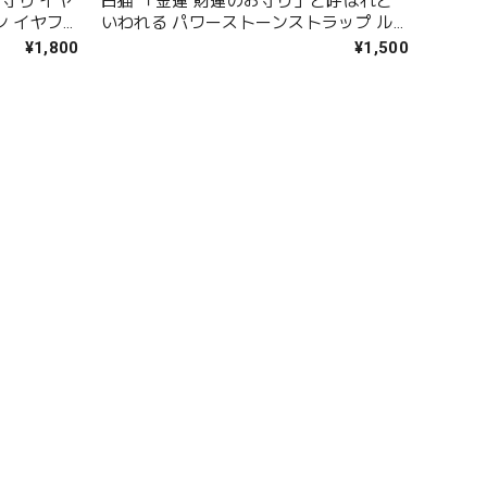
お守り イヤ
白猫 「金運 財運のお守り」と呼ばれと
ン イヤフ
いわれる パワーストーンストラップ ル
キークォー
チルクォーツ ストラップ 誕生日プレゼ
¥1,800
¥1,500
ップ 送料
ント ギフト 天然石
リー