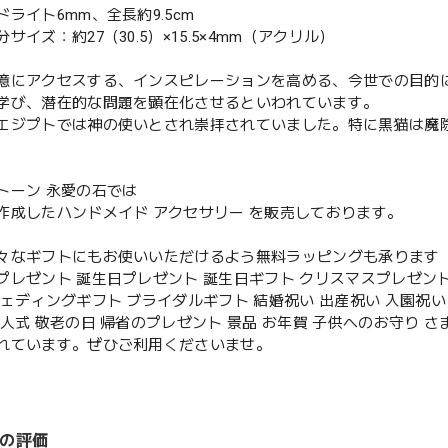
ライト6mm、全長約9.5cm
サイズ：約27（30.5）×15.5×4mm（アクリル）
憶にアクセスする、インスピレーションを高める、今世での目的
学び、潜在的な問題を顕在化させるといわれています。
エジプトでは神の使いとされ崇拝されていました。特に黒猫は魔
トーン 永愛の石では
作成したハンドメイド アクセサリー を販売しております。
々なギフトにもお使いいただけるよう無料ラッピングも承ります
プレゼント 誕生日プレゼント 誕生日ギフト クリスマスプレゼント
ウェディングギフト ブライダルギフト 結婚祝い 出産祝い 入園祝い 
成人式 敬老の日 帰省のプレゼント 景品 お年賀 子供へのお守り 
れています。ぜひご利用くださいませ。
の評価