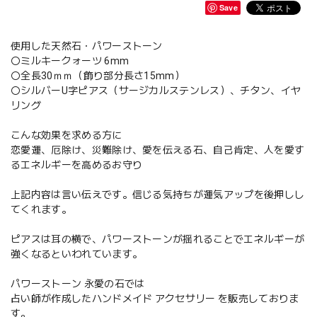
Save
使用した天然石・パワーストーン
〇ミルキークォーツ 6mm
〇全長30ｍｍ（飾り部分長さ15mm）
〇シルバーU字ピアス（サージカルステンレス）、チタン、イヤ
リング
こんな効果を求める方に
恋愛運、厄除け、災難除け、愛を伝える石、自己肯定、人を愛す
るエネルギーを高めるお守り
上記内容は言い伝えです。信じる気持ちが運気アップを後押しし
てくれます。
ピアスは耳の横で、パワーストーンが揺れることでエネルギーが
強くなるといわれています。
パワーストーン 永愛の石では
占い師が作成したハンドメイド アクセサリー を販売しておりま
す。