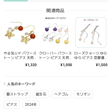
関連商品
やる気ＵＰ パワース
クローバー パワース
ローズクォーツ ゆら
トーン ピアス 天然
トーン ピアス 天然
ゆら ピアス 恋愛運
石 カーネリアン ピ
石 四つ葉 アラゴナ
ピンク パワーストー
¥1,320
¥1,000
¥1,500
アス クリスタル 水
イト ローズクォーツ
ン ピアス ポストピ
晶 ピアス 金属アレ
アメジスト クリスタ
アス イヤリング変更
ルギー 対応 オレン
ル 水晶 アクセサリ
可 アクセサリー
ジ 赤 ギフト プレゼ
ー レディース ギフ
人気のキーワード
ント 送料無料 イヤ
ト プレゼント ピア
リング変更可 アクセ
ス 金属アレルギー
サリー
対応 チタン
猫ストラップ
誕生石
ヘアゴム
モリオン
ピアス
2024年