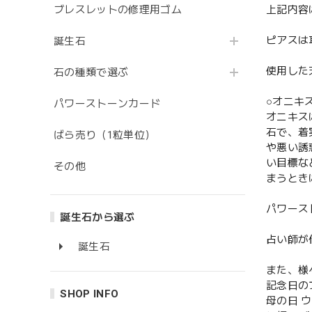
ブレスレットの修理用ゴム
上記内容
ピアスは
誕生石
使用した
石の種類で選ぶ
○オニキ
パワーストーンカード
オニキス
石で、着
ばら売り（1粒単位）
や悪い誘
い目標な
その他
まうとき
パワース
誕生石から選ぶ
占い師が
誕生石
また、様
記念日の
SHOP INFO
母の日 