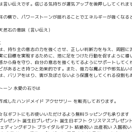
は言い伝えです。信じる気持ちが運気アップを後押ししてくれま
耳の横で、パワーストーンが揺れることでエネルギーが強くなる
天然石の意味（言い伝え）
ス
は、持ち主の意志の力を強くさせ、正しい判断力を与え、周囲に
実に目標を実現するために、地に足をつけた行動を促すように導
惑から身を守り、自分の意志を強くもてるようにサポートしてく
どがあるとき持つと効果的です。また、強力な魔よけや邪気払い
は、バリアをはり、害が及ぼさないよう保護をしてくれる役割も
トーン 永愛の石では
作成したハンドメイド アクセサリー を販売しております。
々なギフトにもお使いいただけるよう無料ラッピングも承ります
プレゼント 誕生日プレゼント 誕生日ギフト クリスマスプレゼント
ウェディングギフト ブライダルギフト 結婚祝い 出産祝い 入園祝い 