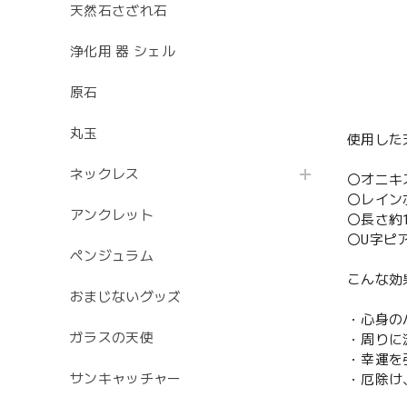
天然石さざれ石
浄化用 器 シェル
原石
丸玉
使用した
ネックレス
〇オニキ
〇レイン
アンクレット
〇長さ約
〇U字ピ
ペンジュラム
こんな効
おまじないグッズ
・心身の
ガラスの天使
・周りに
・幸運を
サンキャッチャー
・厄除け