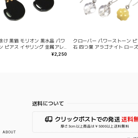
除け 黒猫 モリオン 黒水晶 パワ
クローバー パワーストーン ピ
ン ピアス イヤリング 金属アレ
石 四つ葉 アラゴナイト ロー
チタン 変更可 プレゼント ギフト
アメジスト クリスタル 水晶 
¥2,250
グ無料
ー レディース ギフト プレゼ
金属アレルギー 対応 チタン
送料について
クリックポストでの発送
送料
厚さ3cm以上商品は￥5000以上送料無料
ABOUT