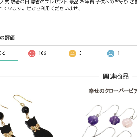
成人式 敬老の日 帰省のプレゼント 景品 お年賀 子供へのお守り 
れています。ぜひご利用くださいませ。
の評価
べて
166
3
1
関連商品