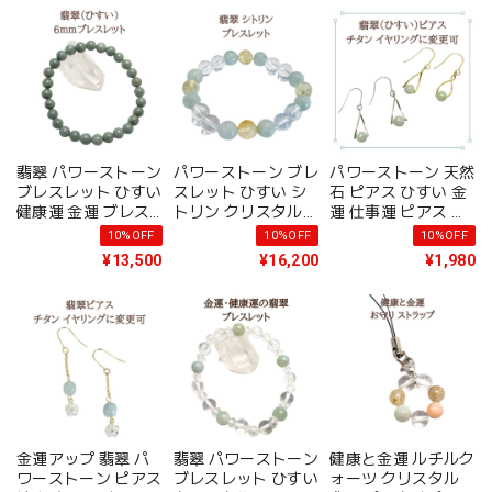
ム 開運インテリアに
ング変更可 ラッピン
然石 携帯ストラップ
おすすめ
グ無料 アクセサリー
福猫 メール便送料無
料 ラッピング無料
プレゼント 誕生日
アクセサリー
翡翠 パワーストーン
パワーストーン ブレ
パワーストーン 天然
ブレスレット ひすい
スレット ひすい シ
石 ピアス ひすい 金
健康運 金運 ブレス
トリン クリスタル
運 仕事運 ピアス 金
5月 誕生石 プレゼン
金運 水晶 天然石 ブ
属アレルギー対応 誕
10%OFF
10%OFF
10%OFF
ト メール便 送料無
レス レディース メ
生日プレゼント ギフ
¥13,500
¥16,200
¥1,980
料 開運ブレス アク
ンズ プレゼント メ
ト 金運アップ グッ
セサリー
ール便 送料無料 ア
ズ イヤリング変更可
クセサリー
金運アップ 翡翠 パ
翡翠 パワーストーン
健康と金運 ルチルク
ワーストーン ピアス
ブレスレット ひすい
ォーツ クリスタル