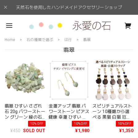
天然石を使用したハンドメイドアクセサリーショップ
Home
石の種類で選ぶ
は行
翡翠
翡翠
翡翠 ひすい さざれ
金運アップ 翡翠 パ
スピリチュアルスト
石 20g パワーストー
ワーストーン ピアス
ーン 10種類から選
ン グリーン 緑の石
健康 幸運 ひすい 天
べる 黒猫 白猫 厄除
開運 幸運 健康運 金
然石 ハンドメイド
け 開運 お守りスト
10%OFF
10%OFF
10%OFF
運 お守り 普通郵便
レディース 金属アレ
ラップ パワーストー
¥450
SOLD OUT
¥1,980
¥1,350
送料無料 風水アイテ
ルギー 対応 イヤリ
ン 猫ストラップ 天