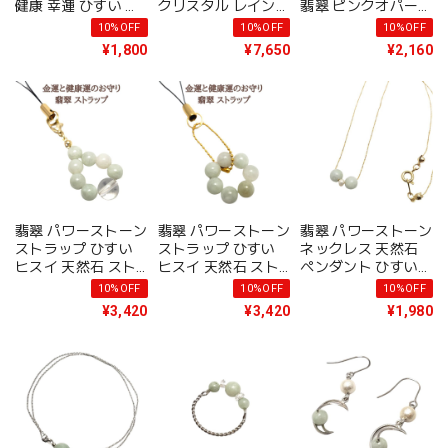
健康 幸運 ひすい 花
クリスタル レインボ
翡翠 ピンクオパール
天然石 ハンドメイド
ークォーツ 女性用
パワーストーン スト
10%OFF
10%OFF
10%OFF
スピリチュアル レデ
レディース 健康運
ラップ 天然石 携帯
¥1,800
¥7,650
¥2,160
ィース 金属アレルギ
金運 プレゼント メ
ストラップ 水晶 ひ
ー 対応に変更可 イ
ール便 送料無料 開
すい ゴールド イエ
ヤリング変更可 ラッ
運ブレス ギフト 誕
ロー 透明 スマホ お
ピング無料 アクセサ
生日プレゼント アク
守り プレゼント ラ
リー
セサリー
ッピング無料 メール
便 送料無料 誕生日
アクセサリー
翡翠 パワーストーン
翡翠 パワーストーン
翡翠 パワーストーン
ストラップ ひすい
ストラップ ひすい
ネックレス 天然石
ヒスイ 天然石 スト
ヒスイ 天然石 スト
ペンダント ひすい
ラップ 健康 長寿 ギ
ラップ 7つの円 健康
淡水パール レディー
10%OFF
10%OFF
10%OFF
フト ラッピング 無
長寿 ギフト ラッピ
ス かわいい 可愛い
¥3,420
¥3,420
¥1,980
料 メール便 送料無
ング 無料 メール便
おしゃれ オシャレ
料 5月 誕生石 プレ
送料無料 5月 誕生石
手作り ハンドメイド
ゼント スマホ アク
プレゼント 誕生日
アクセサリー 緑 シ
セサリー
スマホ アクセサリー
ンプル メール便 送
料無料 プレゼントラ
ッピング無料