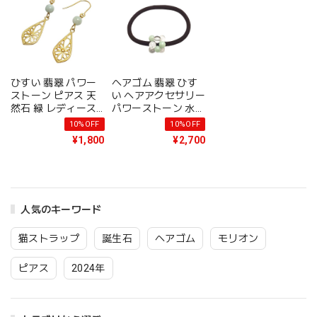
セサリー
応 メール便 送料無
ラッピング可 イヤリ
料 アクセサリー
ング 変更可 アクセ
サリー
ひすい 翡翠 パワー
ヘアゴム 翡翠 ひす
ストーン ピアス 天
い ヘアアクセサリー
然石 緑 レディース
パワーストーン 水晶
アクセサリー プレゼ
クリスタル レインボ
10%OFF
10%OFF
ント ギフト ピアス
ークォーツ 髪飾り
¥1,800
¥2,700
金属アレルギー 対応
天然石 アクセサリー
ギフト金運アップ グ
茶ゴム ハンドメイド
ッズ イヤリング変更
シンプル かわいい
可 メール便送料無料
誕生日プレゼント ギ
フト 送料無料
人気のキーワード
猫ストラップ
誕生石
ヘアゴム
モリオン
ピアス
2024年