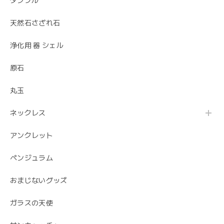
タンブル
天然石さざれ石
浄化用 器 シェル
原石
丸玉
ネックレス
アンクレット
ペンジュラム
おまじないグッズ
ガラスの天使