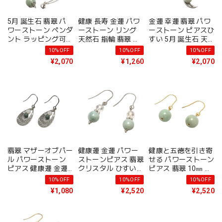
5月 誕生石 翡翠 パ
健康 長寿 金運 パワ
金運 幸運 翡翠 パワ
ワーストーン ペンダ
ーストーン リング
ーストーン ピアスひ
ント ラッピング可
天然石 指輪 翡翠 水
すい 5月 誕生石 天
送料無料 ギフト 健
晶 天然石 クリスタ
然石 ピアス かわい
10%OFF
10%OFF
10%OFF
康 金運アップ レデ
ル レディース 開運
い おしゃれ レディ
¥2,070
¥1,260
¥2,070
ィース かわいい 可
厄除け 幸運 おしゃ
ース ギフト プレゼ
愛い おしゃれ オシ
れ かわいい 女性用
ント チタン 金属ア
ャレ 手作り ハンド
プレゼント ギフト
レルギー 対応 ピア
メイド アクセサリー
メール便 送料無料
ス イヤリング変更可
プレゼント シンプル
ギフト 誕生日プレゼ
送料無料 アクセサリ
女性 誕生日プレゼン
ント アクセサリー
ー
ト
翡翠 マザーオブパー
健康運 金運 パワー
健康と五徳を引き寄
ル パワーストーン
ストーンピアス 翡翠
せる パワーストーン
ピアス 健康運 金運
クリスタル ひすい
ピアス 翡翠 10㎜ 天
恋愛運 天然石 ピア
水晶 金属アレルギー
然石 金属アレルギー
10%OFF
10%OFF
10%OFF
ス 金属アレルギー
チタン 変更可 5月
対応 チタン とわの
¥1,080
¥2,520
¥2,520
対応 チタン ギフト
誕生石 プレゼント
石 オリジナル ぶら
イヤリング変更可 送
ギフト イヤリングに
下がり レディース
料無料 誕生日 アク
変更可 ラッピング対
送料無料 プレゼント