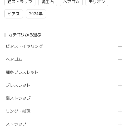
対応 チタン
ピアス 金属アレルギ
猫ストラップ
誕生石
ヘアゴム
モリオン
ー 対応 ギフト イヤ
リング変更可 アクセ
ピアス
2024年
サリー
カテゴリから選ぶ
ピアス・イヤリング
ヘアゴム
細身ブレスレット
ブレスレット
猫ストラップ
リング・指環
ストラップ