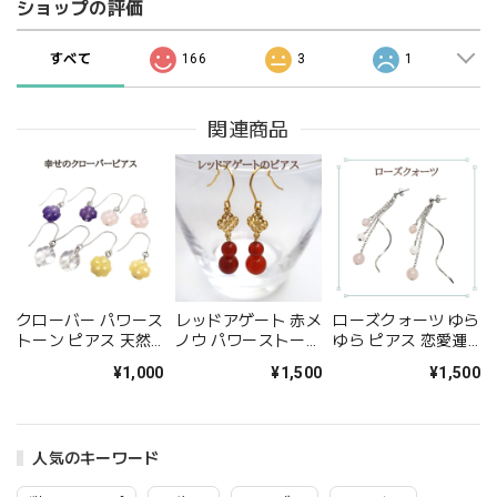
ショップの評価
すべて
166
3
1
関連商品
クローバー パワース
レッドアゲート 赤メ
ローズクォーツ ゆら
トーン ピアス 天然
ノウ パワーストーン
ゆら ピアス 恋愛運
石 四つ葉 アラゴナ
ピアス 天然石 瑪瑙
ピンク パワーストー
¥1,000
¥1,500
¥1,500
イト ローズクォーツ
アゲート ゴールド
ン ピアス ポストピ
アメジスト クリスタ
ハンドメイド 赤 か
アス イヤリング変更
ル 水晶 アクセサリ
わいい おしゃれ 女
可 アクセサリー
ー レディース ギフ
性用 レディース か
人気のキーワード
ト プレゼント ピア
っこいい 大人 プレ
ス 金属アレルギー
ゼント 人気アイテム