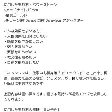
使用した天然石・パワーストーン
○アラゴナイト10mm
○金具ゴールド
○チェーン約40cm又は約40cm+5cmアジャスター
こんな効果を求める方に
・人間関係を円滑にしたい
・感情を穏やかにしたい
・魅力を高めたい
・緊張を和らげたい
・社交性を高めたい
・自信を取り戻したい
※ネックレスは、仕事中も肌身離さずつけていることも出来、開
運、直感力を高めるなど、クリスタルが、良くない気を吸収し、
厄除けにもおすすめです
上記内容は言い伝えです。信じる気持ちが運気アップを後押しし
てくれます。
使用した天然石の意味（言い伝え）