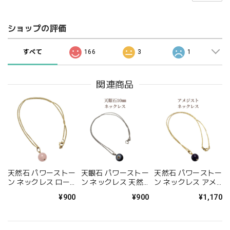
ショップの評価
すべて
166
3
1
関連商品
天然石 パワーストー
天眼石 パワーストー
天然石 パワーストー
ン ネックレス ロー
ン ネックレス 天然
ン ネックレス アメ
ズクォーツ 恋愛運
石 厄除け 仕事運 ペ
ジスト 紫水晶 金運
¥900
¥900
¥1,170
出会い スピリチュア
ンダント ギフト ア
仕事運 恋愛運 健康
ル 誕生日プレゼント
クセサリー
運 誕生日プレゼント
ギフト 1000円ポッ
ペンダント 送料無料
キリ 送料無料
10mm アクセサリー