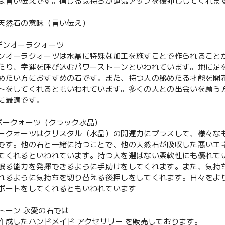
は言い伝えです。信じる気持ちが運気アップを後押ししてくれま
天然石の意味（言い伝え）
デンオーラクォーツ
ンオーラクォーツは水晶に特殊な加工を施すことで作られること
たり、幸運を呼び込むパワーストーンといわれています。地に足
めたい方におすすめの石です。また、持つ人の秘めたる才能を開
トをしてくれるともいわれています。多くの人との出会いを願う
に最適です。
ボークォーツ（クラック水晶）
ークォーツはクリスタル（水晶）の開運力にプラスして、様々な
です。他の石と一緒に持つことで、他の天然石が吸収した悪いエ
てくれるといわれています。持つ人を選ばない柔軟性にも優れて
眠る能力を発揮できるように手助けをしてくれます。また、気持
れるように気持ちを切り替える後押しをしてくれます。日々をよ
ポートをしてくれるともいわれています
トーン 永愛の石では
作成したハンドメイド アクセサリー を販売しております。