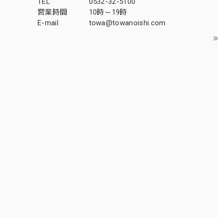
TEL
0532-32-5100
営業時間
10時～19時
E-mail
towa@towanoishi.com