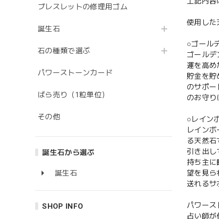
上記内容
ブレスレットの修理用ゴム
使用した
誕生石
○ゴール
石の種類で選ぶ
ゴールデ
運を高め
パワーストーンカード
貯金を貯
のサポー
ばら売り（1粒単位）
のお守り
その他
○レイン
レインボ
る天然石
引き出し
誕生石から選ぶ
持ち主に
望を見ら
誕生石
送れるサ
パワース
SHOP INFO
占い師が