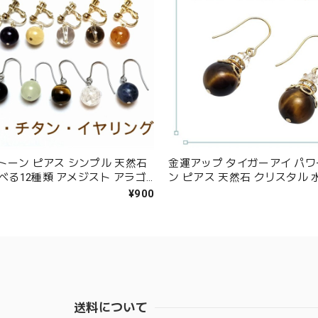
トーン ピアス シンプル 天然石
金運アップ タイガーアイ パ
選べる12種類 アメジスト アラゴ
ン ピアス 天然石 クリスタル 
クリスタル タイガーアイ レイン
ド ハンドメイド アクセサリー
¥900
ーツ アマゾナイト オニキス ソ
ス ゴールド ピアス 金属アレ
ト ローズ スモーキー サーペン
ン プレゼント ラッピング無料
ーネリアン 金属アレルギー対応
送料について