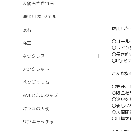
天然石さざれ石
浄化用 器 シェル
使用した
原石
〇ゴール
丸玉
〇レイン
〇長さ約
ネックレス
〇U字ピ
アンクレット
こんな効
ペンジュラム
〇金運、
〇貯金を
おまじないグッズ
〇迷いを
〇新しい
ガラスの天使
〇人間関
〇目標を
サンキャッチャー