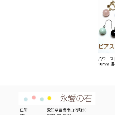
パワース
10mm 
ナイト 
ボークォ
ーダライ
チン カ
住所
愛知県豊橋市白河町20