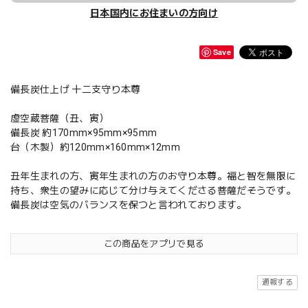
日本国内にお住まいの方向け
Save
備長炭仕上げ 十二支守り本尊
虚空蔵菩薩（丑、寅）
備長炭 約170mm×95mm×95mm
台（木製）約120mm×160mm×12mm
丑年生まれの方、寅年生まれの方のお守り本尊。福と智を無限に
持ち、衆生の望みに応じて分け与えてくださる菩薩だそうです。
備長炭は空気のバランスを保つと言われております。
この商品をアプリで見る
通報する