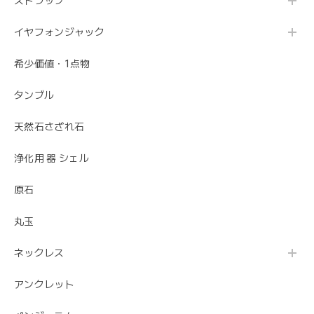
ストラップ
イヤフォンジャック
希少価値・1点物
タンブル
天然石さざれ石
浄化用 器 シェル
原石
丸玉
ネックレス
アンクレット