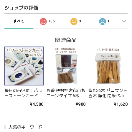
ショップの評価
すべて
166
3
1
関連商品
毎日の占いに！パワ
お香 伊勢神宮御山杉
聖なる木 パロサント
ーストーンカード
コーンタイプ 5本入
香木 浄化 南米ペル
（52枚入） 占い カ
り 日本製 浄化
ー産 50ｇ入り スピ
¥4,500
¥900
¥1,620
ード パワーストーン
IseJingu
リチュアル浄化 浄化
天然石 永愛の石 オ
Miyamasugi 木の香
用 香木 浄化 スティ
リジナル
り
ック 瞑想 ヨガ マイ
ンドフルネス
人気のキーワード