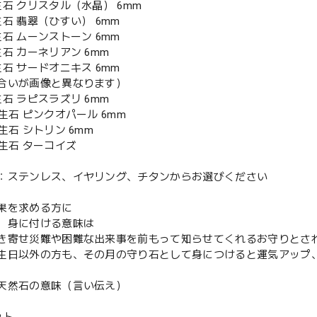
生石 クリスタル（水晶） 6mm
石 翡翠（ひすい） 6mm
石 ムーンストーン 6mm
石 カーネリアン 6mm
石 サードオニキス 6mm
合いが画像と異なります）
石 ラピスラズリ 6mm
生石 ピンクオパール 6mm
生石 シトリン 6mm
誕生石 ターコイズ
：ステンレス、イヤリング、チタンからお選びください
果を求める方に
、身に付ける意味は
き寄せ災難や困難な出来事を前もって知らせてくれるお守りとさ
生日以外の方も、その月の守り石として身につけると運気アップ
天然石の意味（言い伝え）