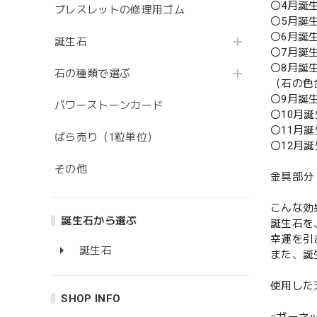
〇4月誕
ブレスレットの修理用ゴム
〇5月誕生
〇6月誕生
誕生石
〇7月誕生
〇8月誕生
石の種類で選ぶ
（石の色
〇9月誕生
パワーストーンカード
〇10月誕
〇11月誕
ばら売り（1粒単位）
〇12月
その他
金具部分
こんな効
誕生石から選ぶ
誕生石を
幸運を引
誕生石
また、誕
使用した
SHOP INFO