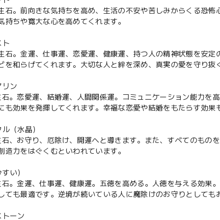
ット
生石。前向きな気持ちを高め、生活の不安や苦しみからくる恐怖
気持ちや寛大な心を高めてくれます。
スト
生石。金運、仕事運、恋愛運、健康運、持つ人の精神状態を安定
どを和らげてくれます。大切な人と絆を深め、真実の愛を守り抜
マリン
生石。恋愛運、結婚運、人間関係運。コミュニケーション能力を
にも効果を発揮してくれます。幸福な恋愛や結婚をもたらす効果
タル（水晶）
生石、お守り、厄除け、開運へと導きます。また、すべてのもの
創造力をはぐくむといわれています。
ひすい）
生石。金運、仕事運、健康運。五徳を高める。人徳を与える効果
しても最適です。逆境が続いている人に魔除けのお守りとしても
ストーン