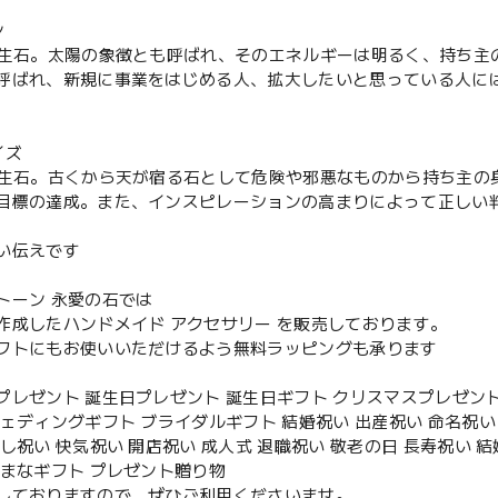
ン
誕生石。太陽の象徴とも呼ばれ、そのエネルギーは明るく、持ち主
呼ばれ、新規に事業をはじめる人、拡大したいと思っている人に
イズ
誕生石。古くから天が宿る石として危険や邪悪なものから持ち主の
目標の達成。また、インスピレーションの高まりによって正しい
い伝えです
トーン 永愛の石では
作成したハンドメイド アクセサリー を販売しております。
フトにもお使いいただけるよう無料ラッピングも承ります
プレゼント 誕生日プレゼント 誕生日ギフト クリスマスプレゼント
ウェディングギフト ブライダルギフト 結婚祝い 出産祝い 命名祝い 
越し祝い 快気祝い 開店祝い 成人式 退職祝い 敬老の日 長寿祝い 
ざまなギフト プレゼント贈り物
しておりますので、ぜひご利用くださいませ。