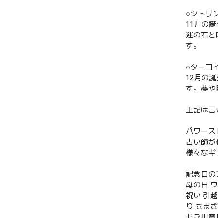
○シトリ
11月の
運の石と
す。
○ターコ
12月の
す。夢や
上記は言
パワース
占い師が
様々なギ
記念日の
母の日 
祝い 引
り さま
もご用意