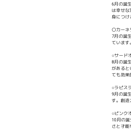
6月の誕
は幸せな
身につけ
〇カーネ
7月の誕
ています
○サード
8月の誕
があると
ても効果
○ラピス
9月の誕
す。創造
○ピンク
10月の
さと才能