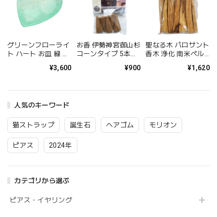
グリーンフローライ
お香 伊勢神宮御山杉
聖なる木 パロサント
ト ハート お皿 緑 パ
コーンタイプ 5本入
香木 浄化 南米ペル
ワーストーン 天然石
り 日本製 浄化
ー産 50ｇ入り スピ
¥3,600
¥900
¥1,620
原石 浄化用器 1点物
IseJingu
リチュアル浄化 浄化
アクセサリー入れ 開
Miyamasugi 木の香
用 香木 浄化 スティ
運インテリア 風水ア
り
ック 瞑想 ヨガ マイ
イテム 誕生日プレゼ
ンドフルネス
人気のキーワード
ント ギフト
猫ストラップ
誕生石
ヘアゴム
モリオン
ピアス
2024年
カテゴリから選ぶ
ピアス・イヤリング