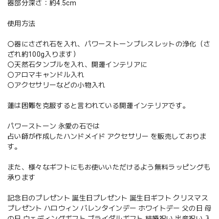
器部分深さ：約4.5cm
使用方法
〇器にさざれ石を入れ、パワーストーンブレスレットの浄化（さ
ざれ約100g入ります）
〇天然石タンブルを入れ、開運インテリアに
〇アロマキャンドル入れ
〇アクセサリーなどの小物入れ
蓮は困難を克服すると言われている開運インテリアです。
パワーストーン 永愛の石では
占い師が作成したハンドメイド アクセサリー を販売しておりま
す。
また、様々なギフトにもお使いいただけるよう無料ラッピングも
承ります
記念日のプレゼント 誕生日プレゼント 誕生日ギフト クリスマス
プレゼント ハロウィン バレンタインデー ホワイトデー 父の日 母
の日 ウェディングギフト ブライダルギフト 結婚祝い 出産祝い 入