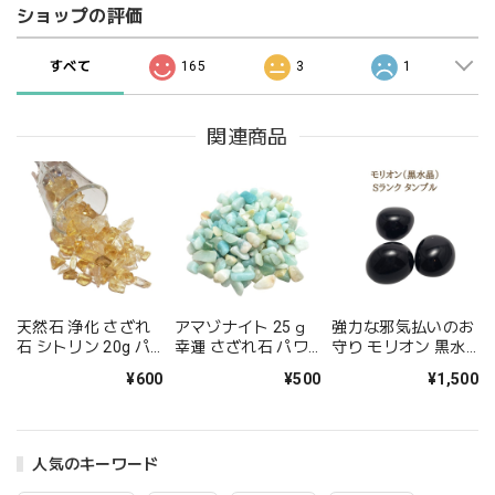
ショップの評価
すべて
165
3
1
関連商品
天然石 浄化 さざれ
アマゾナイト 25ｇ
強力な邪気払いのお
石 シトリン 20g パ
幸運 さざれ石 パワ
守り モリオン 黒水
ワーストーン 極小
ーストーン スピリチ
晶 Sランク タンブル
¥600
¥500
¥1,500
金運 開運 幸運 ご縁
ュアル 心身を平穏に
天然石 パワーストー
を引き寄せる お守り
もたらす癒しの石 お
ン １個1500円 厄除
メール便 送料無料
守り メール便 送料
け 黒い石 原石 お守
11月の誕生石 誕生
無料 風水アイテム
り 普通郵便 送料無
人気のキーワード
日プレゼント ギフト
開運インテリアにお
料 誕生日プレゼント
すすめ
ギフト