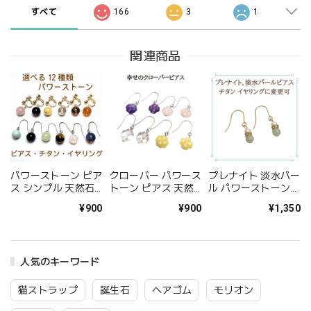
すべて
166
3
1
関連商品
パワーストーン ピア
クローバー パワース
プレナイト 淡水パー
ス シンプル 天然石
トーン ピアス 天然
ル パワーストーン
10mm 選べる12種
石 四つ葉 アラゴナ
ピアス 天然石 真珠
¥900
¥900
¥1,350
類 アメジスト アラ
イト ローズクォーツ
金属アレルギー 対応
ゴナイト クリスタル
アメジスト クリスタ
イヤリング変更可 メ
タイガーアイ レイン
ル 水晶 アクセサリ
ール便送料無料 アク
ボークォーツ アマゾ
ー レディース ギフ
セサリー
人気のキーワード
ナイト オニキス ソ
ト プレゼント ピア
ーダライト ローズ
ス 金属アレルギー
スモーキー サーペン
対応 チタン
猫ストラップ
誕生石
ヘアゴム
モリオン
チン カーネリアン