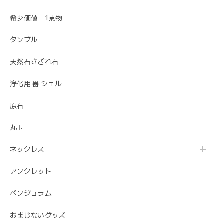
希少価値・1点物
タンブル
天然石さざれ石
浄化用 器 シェル
原石
丸玉
ネックレス
アンクレット
ペンジュラム
おまじないグッズ