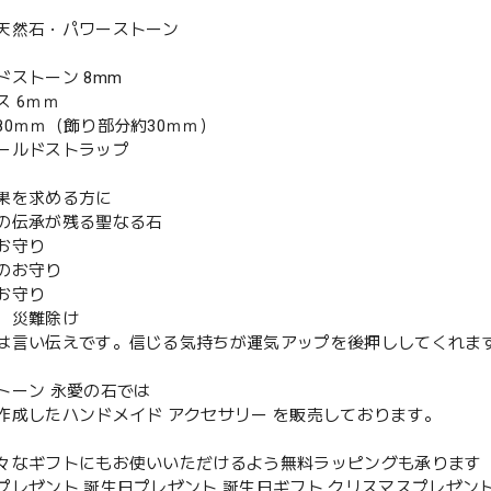
天然石・パワーストーン
ドストーン 8mm
ス 6ｍｍ
80ｍｍ（飾り部分約30ｍｍ）
ールドストラップ
果を求める方に
の伝承が残る聖なる石
お守り
のお守り
お守り
、災難除け
は言い伝えです。信じる気持ちが運気アップを後押ししてくれま
トーン 永愛の石では
作成したハンドメイド アクセサリー を販売しております。
々なギフトにもお使いいただけるよう無料ラッピングも承ります
プレゼント 誕生日プレゼント 誕生日ギフト クリスマスプレゼント