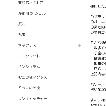
天然石さざれ石
使用した
浄化用 器 シェル
〇ブラッ
〇オニキ
原石
〇長さ約
〇金具ゴ
丸玉
こんな効
ネックレス
・数多く
・子宝の
アンクレット
・健康運
・繁栄の
ペンジュラム
・厄除け
上記内容
おまじないグッズ
パワース
ガラスの天使
占い師が
サンキャッチャー
また、様
記念日の