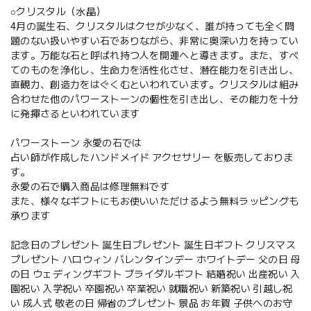
○クリスタル（水晶）
4月の誕生石、クリスタルはクセが少なく、誰が持っても全く問
題のない扱いやすい石でありながら、非常に奥深い力を持ってい
ます。万能な石と呼ばれ持つ人を開運へと導きます。また、すべ
てのものを浄化し、生命力を活性化させ、潜在能力を引き出し、
直観力、創造力をはぐくむといわれています。クリスタルは組み
合わせた他のパワーストーンの個性を引き出し、その能力を十分
に発揮さるといわれています
パワーストーン 永愛の石では
占い師が作成したハンドメイド アクセサリー を販売しておりま
す。
永愛の石で購入商品は修理無料です
また、様々なギフトにもお使いいただけるよう無料ラッピングも
承ります
記念日のプレゼント 誕生日プレゼント 誕生日ギフト クリスマス
プレゼント ハロウィン バレンタインデー ホワイトデー 父の日 母
の日 ウェディングギフト ブライダルギフト 結婚祝い 出産祝い 入
園祝い 入学祝い 卒園祝い 卒業祝い 就職祝い 新築祝い 引越し祝
い 成人式 敬老の日 帰省のプレゼント 景品 お年賀 子供へのお守