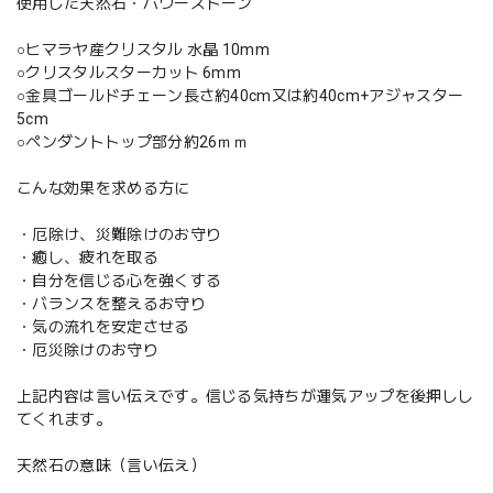
使用した天然石・パワーストーン
○ヒマラヤ産クリスタル 水晶 10mm
○クリスタルスターカット 6mm
○金具ゴールドチェーン長さ約40cm又は約40cm+アジャスター
5cm
○ペンダントトップ部分約26ｍｍ
こんな効果を求める方に
・厄除け、災難除けのお守り
・癒し、疲れを取る
・自分を信じる心を強くする
・バランスを整えるお守り
・気の流れを安定させる
・厄災除けのお守り
上記内容は言い伝えです。信じる気持ちが運気アップを後押しし
てくれます。
天然石の意味（言い伝え）