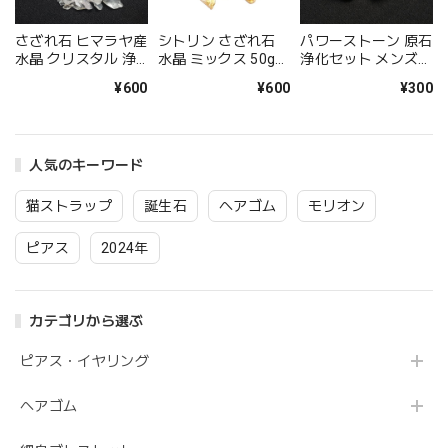
さざれ石 ヒマラヤ産
シトリン さざれ石
パワーストーン 原石
水晶 クリスタル 浄
水晶 ミックス 50g
浄化セット メンズ
化用 天然石 浄化方
パワーストーン 天然
レディース 水晶 タ
¥600
¥600
¥300
法 パワーストーン
石 浄化 金運 開運 幸
ンブル 天然石 1個
スピリチュアル ヒー
運 ご縁を引き寄せる
300円 クリスタル 開
リング お守り メー
お守り 普通郵便 送
運 幸運 スピリチュ
ル便 送料無料 風水
料無料 4月と11月の
アル お守り
人気のキーワード
アイテム 開運インテ
誕生石
リアにおすすめ ホワ
イトデー アクセサリ
猫ストラップ
誕生石
ヘアゴム
モリオン
ー
ピアス
2024年
カテゴリから選ぶ
ピアス・イヤリング
ヘアゴム