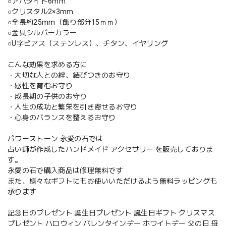
○アパタイト6mm
○クリスタル2×3mm
○全長約25mm（飾り部分15ｍｍ）
○金具シルバーカラー
○U字ピアス（ステンレス）、チタン、イヤリング
こんな効果を求める方に
・大切な人との絆、結びつきのお守り
・感性を育むお守り
・成長期の子供のお守り
・人生の成功と繁栄を引き寄せるお守り
・心身のバランスを整えるお守り
パワーストーン 永愛の石では
占い師が作成したハンドメイド アクセサリー を販売しておりま
す。
永愛の石で購入商品は修理無料です
また、様々なギフトにもお使いいただけるよう無料ラッピングも
承ります
記念日のプレゼント 誕生日プレゼント 誕生日ギフト クリスマス
プレゼント ハロウィン バレンタインデー ホワイトデー 父の日 母