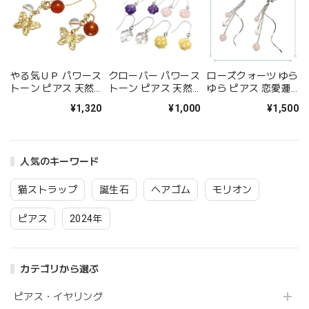
やる気ＵＰ パワース
クローバー パワース
ローズクォーツ ゆら
トーン ピアス 天然
トーン ピアス 天然
ゆら ピアス 恋愛運
石 カーネリアン ピ
石 四つ葉 アラゴナ
ピンク パワーストー
¥1,320
¥1,000
¥1,500
アス クリスタル 水
イト ローズクォーツ
ン ピアス ポストピ
晶 ピアス 金属アレ
アメジスト クリスタ
アス イヤリング変更
ルギー 対応 オレン
ル 水晶 アクセサリ
可 アクセサリー
ジ 赤 ギフト プレゼ
ー レディース ギフ
人気のキーワード
ント 送料無料 イヤ
ト プレゼント ピア
リング変更可 アクセ
ス 金属アレルギー
サリー
対応 チタン
猫ストラップ
誕生石
ヘアゴム
モリオン
ピアス
2024年
カテゴリから選ぶ
ピアス・イヤリング