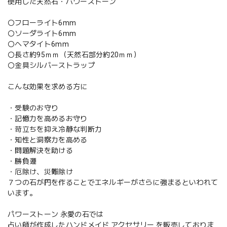
使用した天然石・パワーストーン
〇フローライト6mm
〇ソーダライト6mm
〇ヘマタイト6mm
〇長さ約95ｍｍ（天然石部分約20ｍｍ）
〇金具シルバーストラップ
こんな効果を求める方に
・受験のお守り
・記憶力を高めるお守り
・苛立ちを抑え冷静な判断力
・知性と洞察力を高める
・問題解決を助ける
・勝負運
・厄除け、災難除け
７つの石が円を作ることでエネルギーがさらに強まるといわれて
います。
パワーストーン 永愛の石では
占い師が作成したハンドメイド アクセサリー を販売しておりま