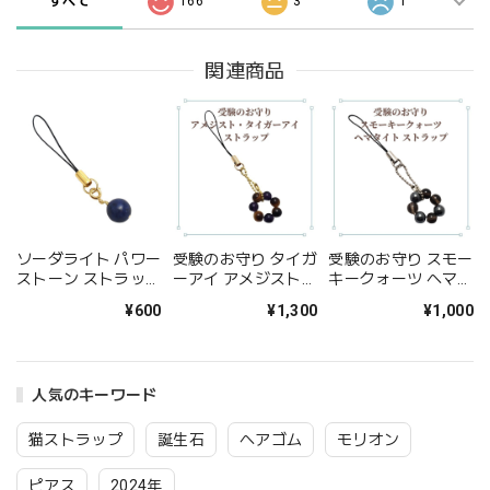
すべて
166
3
1
関連商品
ソーダライト パワー
受験のお守り タイガ
受験のお守り スモー
ストーン ストラップ
ーアイ アメジスト
キークォーツ ヘマタ
天然石 携帯ストラッ
パワーストーン スト
イト パワーストーン
¥600
¥1,300
¥1,000
プ 勉強運 スマホ ス
ラップ 天然石 携帯
ストラップ 天然石
トラップ お守り 600
ストラップ スマホ
携帯ストラップ スマ
円 シンプル チャー
お守り プレゼント
ホ お守り プレゼン
ム ブルー プレゼン
ラッピング無料 メー
ト ラッピング無料
人気のキーワード
ト ラッピング無料
ル便 送料無料 ハン
メール便 送料無料
送料無料 アクセサリ
ドメイド アクセサリ
ハンドメイド アクセ
ー
ー
サリー
猫ストラップ
誕生石
ヘアゴム
モリオン
ピアス
2024年