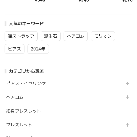
法 パワーストーン
石 浄化 金運 開運 幸
ンブル 天然石 1個
スピリチュアル ヒー
運 ご縁を引き寄せる
300円 クリスタル 開
リング お守り メー
お守り 普通郵便 送
運 幸運 スピリチュ
ル便 送料無料 風水
料無料 4月と11月の
アル お守り
人気のキーワード
アイテム 開運インテ
誕生石
リアにおすすめ ホワ
イトデー アクセサリ
猫ストラップ
誕生石
ヘアゴム
モリオン
ー
ピアス
2024年
カテゴリから選ぶ
ピアス・イヤリング
ヘアゴム
細身ブレスレット
ブレスレット