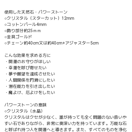
使用した天然石・パワーストーン
○クリスタル（スターカット）12mm
○コットンパール4mm
○飾り部分約25ｍｍ
○金具ゴールド
○チェーン約40cm又は約40cm+アジャスター5cm
こんな効果を求める方に
・開運のお守りがほしい
・幸運を呼び寄せたい
・夢や願望を達成させたい
・人間関係を円滑にしたい
・潜在能力を引き出したい
・魔よけ、厄よけをしたい
パワーストーンの意味
○クリスタル（水晶）
クリスタルはクセが少なく、誰が持っても全く問題のない扱いや
すい石でありながら、非常に奥深い力を持っています。万能な石
と呼ばれ持つ人を開運へと導きます。また、すべてのものを浄化