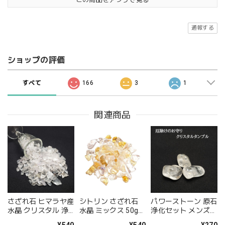
通報する
ショップの評価
すべて
166
3
1
関連商品
さざれ石 ヒマラヤ産
シトリン さざれ石
パワーストーン 原石
水晶 クリスタル 浄
水晶 ミックス 50g
浄化セット メンズ
化用 天然石 浄化方
パワーストーン 天然
レディース 水晶 タ
¥540
¥540
¥270