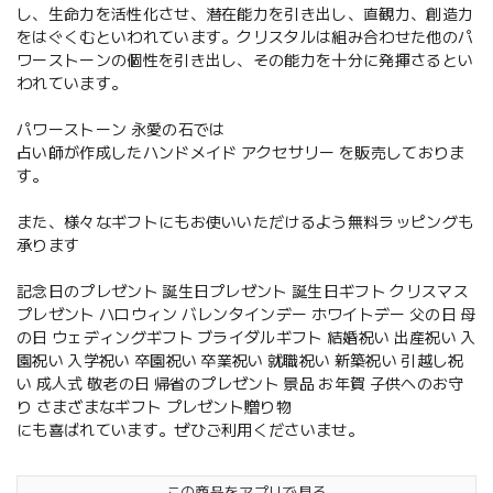
し、生命力を活性化させ、潜在能力を引き出し、直観力、創造力
をはぐくむといわれています。クリスタルは組み合わせた他のパ
ワーストーンの個性を引き出し、その能力を十分に発揮さるとい
われています。
パワーストーン 永愛の石では
占い師が作成したハンドメイド アクセサリー を販売しておりま
す。
また、様々なギフトにもお使いいただけるよう無料ラッピングも
承ります
記念日のプレゼント 誕生日プレゼント 誕生日ギフト クリスマス
プレゼント ハロウィン バレンタインデー ホワイトデー 父の日 母
の日 ウェディングギフト ブライダルギフト 結婚祝い 出産祝い 入
園祝い 入学祝い 卒園祝い 卒業祝い 就職祝い 新築祝い 引越し祝
い 成人式 敬老の日 帰省のプレゼント 景品 お年賀 子供へのお守
り さまざまなギフト プレゼント贈り物
にも喜ばれています。ぜひご利用くださいませ。
この商品をアプリで見る